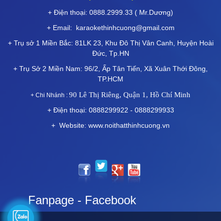
+ Điện thoại: 0888.2999.33 ( Mr.Dương)
+ Email:
karaokethinhcuong@gmail.com
+ Trụ sở 1 Miền Bắc: 81LK 23, Khu Đô Thị Vân Canh, Huyện Hoài
Đức, Tp.HN
+ Trụ Sở 2 Miền Nam: 96/2, Ấp Tân Tiến, Xã Xuân Thới Đông,
TP.HCM
90 Lê Thị Riêng, Quận 1, Hồ Chí Minh
+ Chi Nhánh :
+ Điện thoại: 0888299922 - 0888299933
+ Website: www.noithatthinhcuong.vn
Fanpage - Facebook