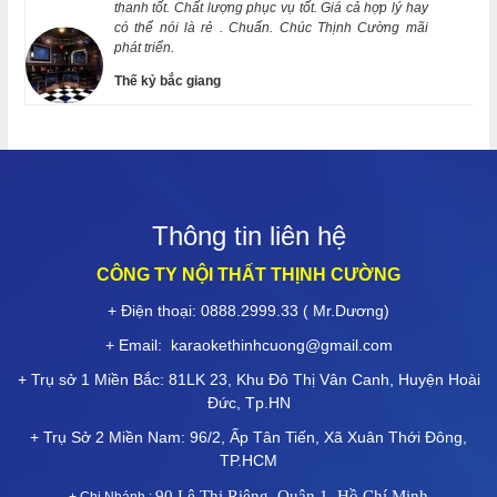
thanh tốt. Chất lượng phục vụ tốt. Giá cả hợp lý hay
có thể nói là rẻ . Chuẩn. Chúc Thịnh Cường mãi
phát triển.
Thi công thiết kế phòng hát karaoke gia đình tiện nghi
Thế kỷ bắc giang
năm 2024
Phòng hát karaoke theo phong cách Nhật ấn tượng độc
đáo
Thông tin liên hệ
Chi phí tổng hợp để thiết kế thi công một phòng karaoke?
CÔNG TY NỘI THẤT THỊNH CƯỜNG
+ Điện thoại: 0888.2999.33 ( Mr.Dương)
Thiết kế phòng karaoke diện tích nhỏ
+ Email:
karaokethinhcuong@gmail.com
+ Trụ sở 1 Miền Bắc: 81LK 23, Khu Đô Thị Vân Canh, Huyện Hoài
Đức, Tp.HN
+ Trụ Sở 2 Miền Nam: 96/2, Ấp Tân Tiến, Xã Xuân Thới Đông,
TP.HCM
90 Lê Thị Riêng, Quận 1, Hồ Chí Minh
+ Chi Nhánh :