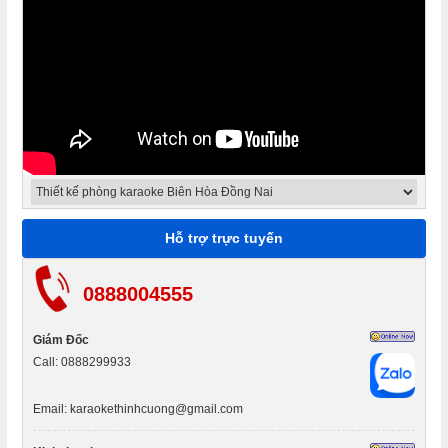
Kinh Nghiệm vàng khi làm thi công cách âm phòng hát
Karaoke chuẩn.
Nội Thất Thịnh Cường địa điểm đến uy tín về thi công
Hỗ trợ trực tuyến
karaoke
0888004555
Thiết kế phòng karaoke trọn gói cần chuẩn bị những gì?
Giám Đốc
Call: 0888299933
Thiết kế thi công phòng karaoke nội thất thịnh cường
Email: karaokethinhcuong@gmail.com
Thi công thiết kế phòng hát karaoke gia đình tiện nghi