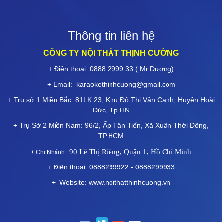
Phòng hát karaoke theo phong cách Nhật ấn tượng độc
đáo
Thông tin liên hệ
Chi phí tổng hợp để thiết kế thi công một phòng karaoke?
CÔNG TY NỘI THẤT THỊNH CƯỜNG
+ Điện thoại: 0888.2999.33 ( Mr.Dương)
Thiết kế phòng karaoke diện tích nhỏ
+ Email:
karaokethinhcuong@gmail.com
+ Trụ sở 1 Miền Bắc: 81LK 23, Khu Đô Thị Vân Canh, Huyện Hoài
Đức, Tp.HN
+ Trụ Sở 2 Miền Nam: 96/2, Ấp Tân Tiến, Xã Xuân Thới Đông,
TP.HCM
90 Lê Thị Riêng, Quận 1, Hồ Chí Minh
+ Chi Nhánh :
+ Điện thoại: 0888299922 - 0888299933
+ Website: www.noithatthinhcuong.vn