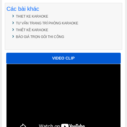
Các bài khác
THIET KE KARAOKE
TƯ VẤN TRANG TRÍ PHÒNG KARAOKE
THIẾT KÊ KARAOKE
BÁO GIÁ TRỌN GÓI THI CÔNG
VIDEO CLIP