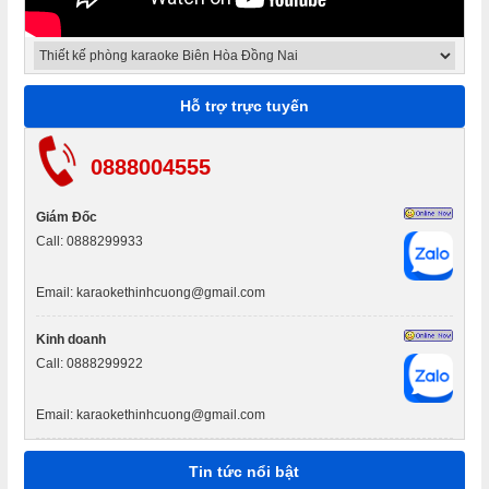
Kinh Nghiệm vàng khi làm thi công cách âm phòng hát
Karaoke chuẩn.
Nội Thất Thịnh Cường địa điểm đến uy tín về thi công
Hỗ trợ trực tuyến
karaoke
0888004555
Thiết kế phòng karaoke trọn gói cần chuẩn bị những gì?
Giám Đốc
Call: 0888299933
Thiết kế thi công phòng karaoke nội thất thịnh cường
Email: karaokethinhcuong@gmail.com
Thi công thiết kế phòng hát karaoke gia đình tiện nghi
Kinh doanh
năm 2024
Call: 0888299922
Email: karaokethinhcuong@gmail.com
Phòng hát karaoke theo phong cách Nhật ấn tượng độc
đáo
Tin tức nổi bật