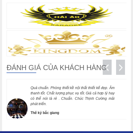
chưa tốt?
Kinh Nghiệm vàng khi làm thi công cách âm phòng hát
Karaoke chuẩn.
Nội Thất Thịnh Cường địa điểm đến uy tín về thi công
karaoke
ĐÁNH GIÁ CỦA KHÁCH HÀNG
Thiết kế phòng karaoke trọn gói cần chuẩn bị những gì?
Quá chuẩn. Phòng thiết kề nội thất thiết kế đẹp. Âm
Thiết kế thi công phòng karaoke nội thất thịnh cường
thanh tốt. Chất lượng phục vụ tốt. Giá cả hợp lý hay
có thể nói là rẻ . Chuẩn. Chúc Thịnh Cường mãi
phát triển.
Thi công thiết kế phòng hát karaoke gia đình tiện nghi
Thế kỷ bắc giang
năm 2024